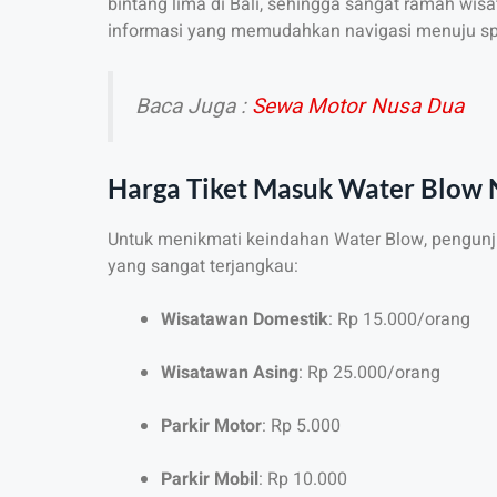
bintang lima di Bali, sehingga sangat ramah wis
informasi yang memudahkan navigasi menuju sp
Baca Juga :
Sewa Motor Nusa Dua
Harga Tiket Masuk Water Blow
Untuk menikmati keindahan Water Blow, pengun
yang sangat terjangkau:
Wisatawan Domestik
: Rp 15.000/orang
Wisatawan Asing
: Rp 25.000/orang
Parkir Motor
: Rp 5.000
Parkir Mobil
: Rp 10.000