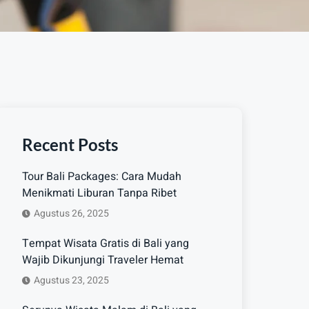
Recent Posts
Tour Bali Packages: Cara Mudah
Menikmati Liburan Tanpa Ribet
Agustus 26, 2025
Tempat Wisata Gratis di Bali yang
Wajib Dikunjungi Traveler Hemat
Agustus 23, 2025