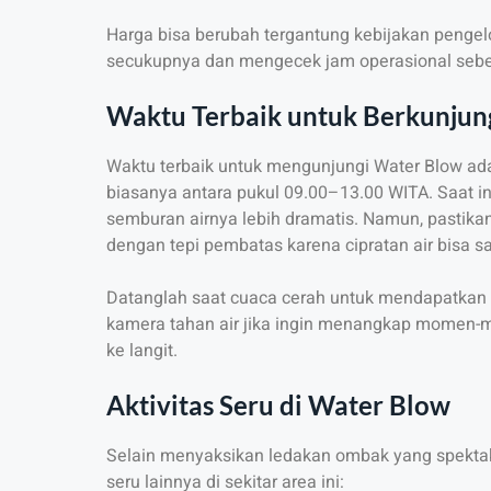
Harga bisa berubah tergantung kebijakan pengel
secukupnya dan mengecek jam operasional sebe
Waktu Terbaik untuk Berkunjun
Waktu terbaik untuk mengunjungi Water Blow ad
biasanya antara pukul 09.00–13.00 WITA. Saat in
semburan airnya lebih dramatis. Namun, pastikan u
dengan tepi pembatas karena cipratan air bisa sa
Datanglah saat cuaca cerah untuk mendapatka
kamera tahan air jika ingin menangkap momen-
ke langit.
Aktivitas Seru di Water Blow
Selain menyaksikan ledakan ombak yang spektaku
seru lainnya di sekitar area ini: