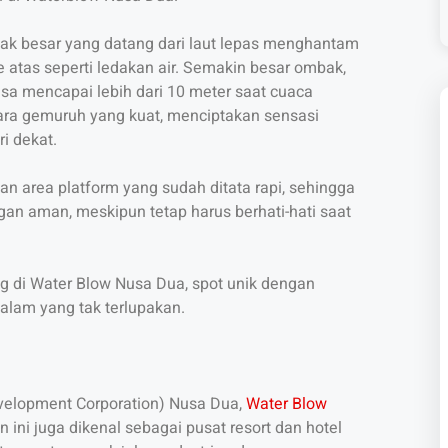
k besar yang datang dari laut lepas menghantam
e atas seperti ledakan air. Semakin besar ombak,
sa mencapai lebih dari 10 meter saat cuaca
ara gemuruh yang kuat, menciptakan sensasi
i dekat.
dan area platform yang sudah ditata rapi, sehingga
n aman, meskipun tetap harus berhati-hati saat
 di Water Blow Nusa Dua, spot unik dengan
lam yang tak terlupakan.
evelopment Corporation) Nusa Dua,
Water Blow
ni juga dikenal sebagai pusat resort dan hotel