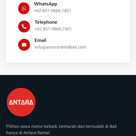
WhatsApp
+62 857-3866-7401
Telephone
+62 857-3866-7401
Email
info@antararentalbali.com
Pilihan sewa motor terbaik, termurah dan termudah di Bali
hanya di Antara Rental