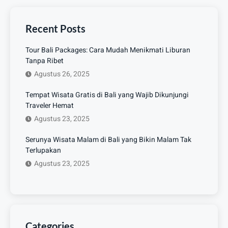
Recent Posts
Tour Bali Packages: Cara Mudah Menikmati Liburan
Tanpa Ribet
Agustus 26, 2025
Tempat Wisata Gratis di Bali yang Wajib Dikunjungi
Traveler Hemat
Agustus 23, 2025
Serunya Wisata Malam di Bali yang Bikin Malam Tak
Terlupakan
Agustus 23, 2025
Categories