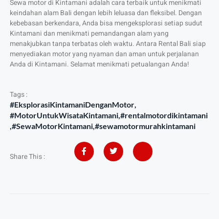
Sewa motor di Kintamani adalah cara terbaik untuk menikmati
keindahan alam Bali dengan lebih leluasa dan fleksibel. Dengan
kebebasan berkendara, Anda bisa mengeksplorasi setiap sudut
Kintamani dan menikmati pemandangan alam yang
menakjubkan tanpa terbatas oleh waktu. Antara Rental Bali siap
menyediakan motor yang nyaman dan aman untuk perjalanan
Anda di Kintamani. Selamat menikmati petualangan Anda!
Tags :
#EksplorasiKintamaniDenganMotor
,
#MotorUntukWisataKintamani
,
#rentalmotordikintamani
,
#SewaMotorKintamani
,
#sewamotormurahkintamani
Share This :