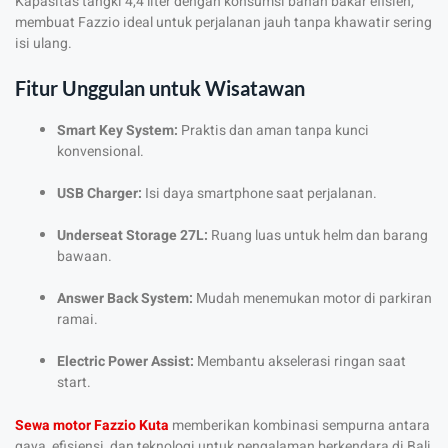
Kapasitas tangki 4,4 liter dengan konsumsi bahan bakar efisien,
membuat Fazzio ideal untuk perjalanan jauh tanpa khawatir sering
isi ulang.
Fitur Unggulan untuk Wisatawan
Smart Key System:
Praktis dan aman tanpa kunci
konvensional.
USB Charger:
Isi daya smartphone saat perjalanan.
Underseat Storage 27L:
Ruang luas untuk helm dan barang
bawaan.
Answer Back System:
Mudah menemukan motor di parkiran
ramai.
Electric Power Assist:
Membantu akselerasi ringan saat
start.
Sewa motor Fazzio Kuta
memberikan kombinasi sempurna antara
gaya, efisiensi, dan teknologi untuk pengalaman berkendara di Bali