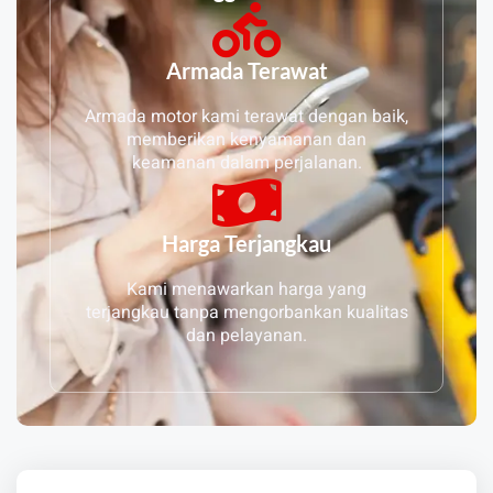
Armada Terawat
Armada motor kami terawat dengan baik,
memberikan kenyamanan dan
keamanan dalam perjalanan.
Harga Terjangkau
Kami menawarkan harga yang
terjangkau tanpa mengorbankan kualitas
dan pelayanan.