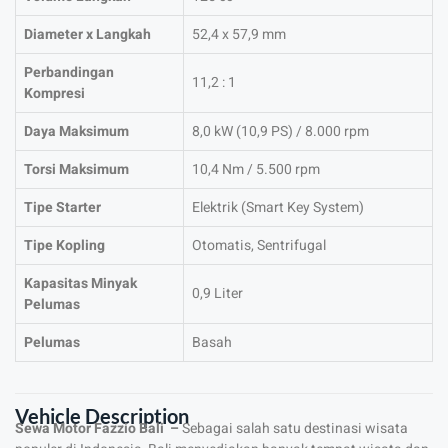
Diameter x Langkah
52,4 x 57,9 mm
Perbandingan
11,2 : 1
Kompresi
Daya Maksimum
8,0 kW (10,9 PS) / 8.000 rpm
Torsi Maksimum
10,4 Nm / 5.500 rpm
Tipe Starter
Elektrik (Smart Key System)
Tipe Kopling
Otomatis, Sentrifugal
Kapasitas Minyak
0,9 Liter
Pelumas
Pelumas
Basah
Vehicle Description
Sewa Motor Fazzio Bali –
Sebagai salah satu destinasi wisata