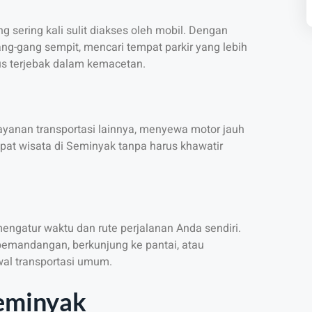
g sering kali sulit diakses oleh mobil. Dengan
g-gang sempit, mencari tempat parkir yang lebih
s terjebak dalam kemacetan.
yanan transportasi lainnya, menyewa motor jauh
pat wisata di Seminyak tanpa harus khawatir
gatur waktu dan rute perjalanan Anda sendiri.
pemandangan, berkunjung ke pantai, atau
dwal transportasi umum.
Seminyak