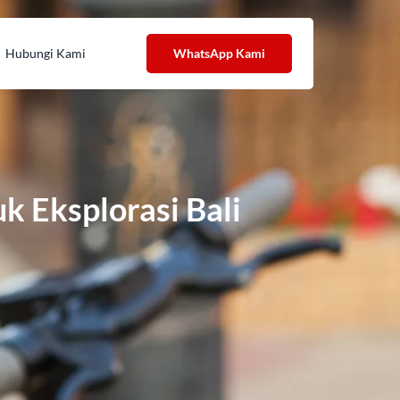
Hubungi Kami
WhatsApp Kami
k Eksplorasi Bali