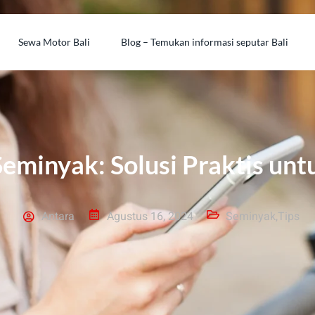
Sewa Motor Bali
Blog – Temukan informasi seputar Bali
eminyak: Solusi Praktis untu
Antara
Agustus 16, 2024
Seminyak
,
Tips