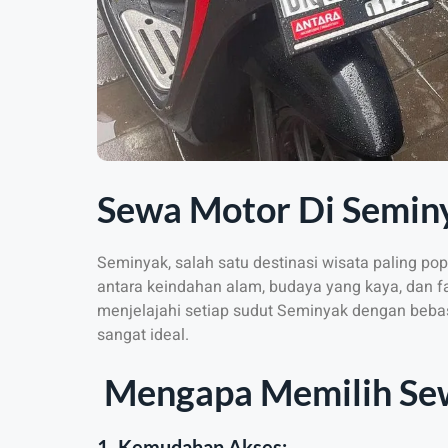
Sewa Motor Di Semin
Seminyak, salah satu destinasi wisata paling p
antara keindahan alam, budaya yang kaya, dan fa
menjelajahi setiap sudut Seminyak dengan bebas
sangat ideal.
Mengapa Memilih Sew
1. Kemudahan Akses: