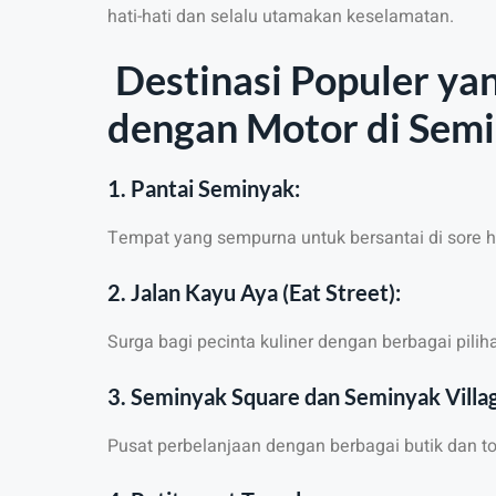
hati-hati dan selalu utamakan keselamatan.
Destinasi Populer ya
dengan Motor di Sem
1. Pantai Seminyak:
Tempat yang sempurna untuk bersantai di sore h
2. Jalan Kayu Aya (Eat Street):
Surga bagi pecinta kuliner dengan berbagai pilih
3. Seminyak Square dan Seminyak Villa
Pusat perbelanjaan dengan berbagai butik dan to