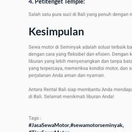
4. Petitenget Temple:
Salah satu pura suci di Bali yang penuh dengan n
Kesimpulan
Sewa motor di Seminyak adalah solusi terbaik b
dengan cara yang fleksibel dan efisien. Dengan
liburan yang lebih menyenangkan dan tanpa bata
yang terpercaya, memeriksa kondisi motor, dan se
perjalanan Anda aman dan nyaman.
Antara Rental Bali siap membantu Anda mendap
di Bali. Selamat menikmati liburan Anda!
Tags :
#JasaSewaMotor
,
#sewamotorseminyak
,