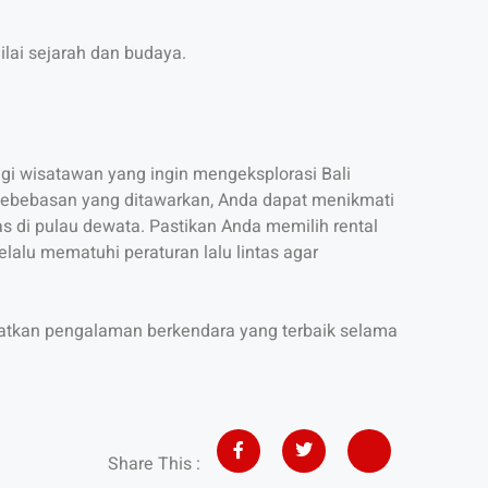
ilai sejarah dan budaya.
agi wisatawan yang ingin mengeksplorasi Bali
 kebebasan yang ditawarkan, Anda dapat menikmati
s di pulau dewata. Pastikan Anda memilih rental
lalu mematuhi peraturan lalu lintas agar
atkan pengalaman berkendara yang terbaik selama
Share This :