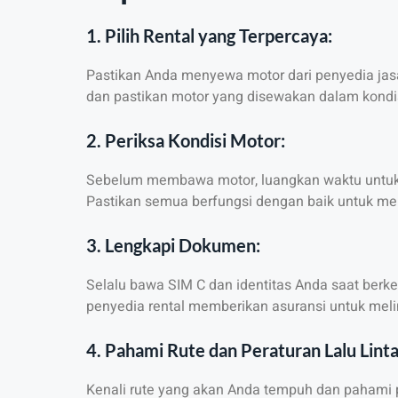
1. Pilih Rental yang Terpercaya:
Pastikan Anda menyewa motor dari penyedia jasa 
dan pastikan motor yang disewakan dalam kondis
2. Periksa Kondisi Motor:
Sebelum membawa motor, luangkan waktu untuk 
Pastikan semua berfungsi dengan baik untuk men
3. Lengkapi Dokumen:
Selalu bawa SIM C dan identitas Anda saat berk
penyedia rental memberikan asuransi untuk me
4. Pahami Rute dan Peraturan Lalu Linta
Kenali rute yang akan Anda tempuh dan pahami pe