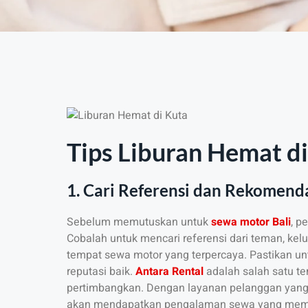
Tips Liburan Hemat d
1. Cari Referensi dan Rekomend
Sebelum memutuskan untuk
sewa motor Bali
, p
Cobalah untuk mencari referensi dari teman, kel
tempat sewa motor yang terpercaya. Pastikan unt
reputasi baik.
Antara Rental
adalah salah satu te
pertimbangkan. Dengan layanan pelanggan yang
akan mendapatkan pengalaman sewa yang mem