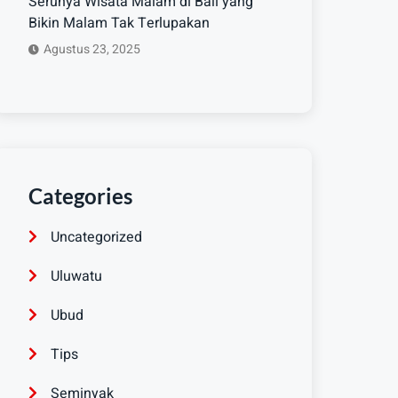
Serunya Wisata Malam di Bali yang
Bikin Malam Tak Terlupakan
Agustus 23, 2025
Categories
Uncategorized
Uluwatu
Ubud
Tips
Seminyak