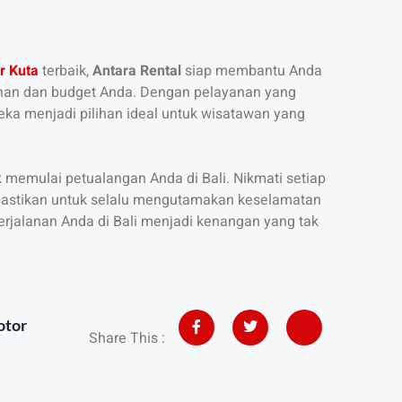
r Kuta
terbaik,
Antara Rental
siap membantu Anda
han dan budget Anda. Dengan pelayanan yang
ka menjadi pilihan ideal untuk wisatawan yang
k memulai petualangan Anda di Bali. Nikmati setiap
pastikan untuk selalu mengutamakan keselamatan
erjalanan Anda di Bali menjadi kenangan yang tak
otor
Share This :