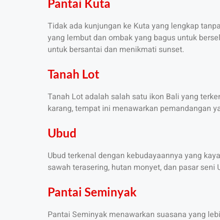
Pantai Kuta
Tidak ada kunjungan ke Kuta yang lengkap tanpa
yang lembut dan ombak yang bagus untuk bersel
untuk bersantai dan menikmati sunset.
Tanah Lot
Tanah Lot adalah salah satu ikon Bali yang terke
karang, tempat ini menawarkan pemandangan yan
Ubud
Ubud terkenal dengan kebudayaannya yang kaya
sawah terasering, hutan monyet, dan pasar seni 
Pantai Seminyak
Pantai Seminyak menawarkan suasana yang lebih 