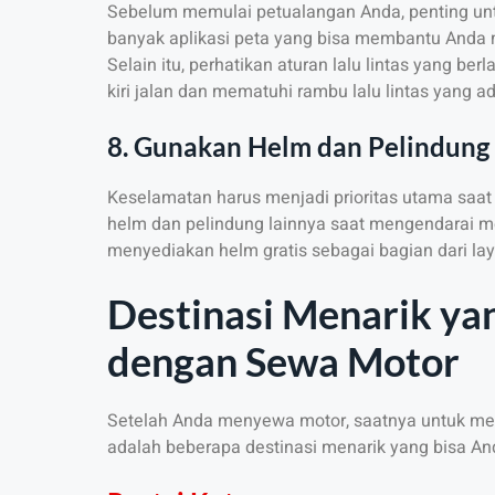
Sebelum memulai petualangan Anda, penting un
banyak aplikasi peta yang bisa membantu Anda
Selain itu, perhatikan aturan lalu lintas yang berl
kiri jalan dan mematuhi rambu lalu lintas yang ad
8. Gunakan Helm dan Pelindung
Keselamatan harus menjadi prioritas utama saat
helm dan pelindung lainnya saat mengendarai m
menyediakan helm gratis sebagai bagian dari l
Destinasi Menarik yan
dengan Sewa Motor
Setelah Anda menyewa motor, saatnya untuk menj
adalah beberapa destinasi menarik yang bisa A