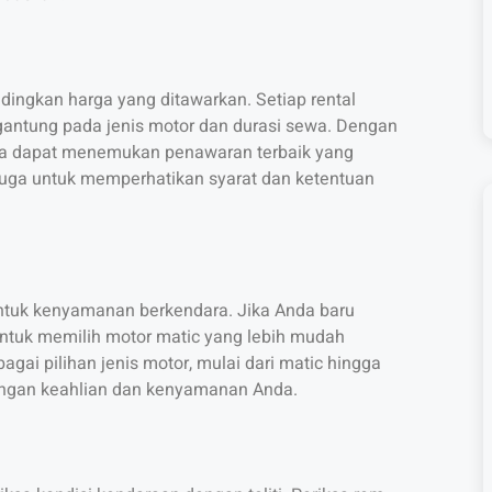
ngkan harga yang ditawarkan. Setiap rental
ergantung pada jenis motor dan durasi sewa. Dengan
da dapat menemukan penawaran terbaik yang
juga untuk memperhatikan syarat dan ketentuan
untuk kenyamanan berkendara. Jika Anda baru
ntuk memilih motor matic yang lebih mudah
ai pilihan jenis motor, mulai dari matic hingga
engan keahlian dan kenyamanan Anda.