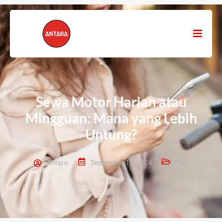
Sewa Motor Harian atau
Mingguan: Mana yang Lebih
Untung?
Antara
September 18, 2024
Tips