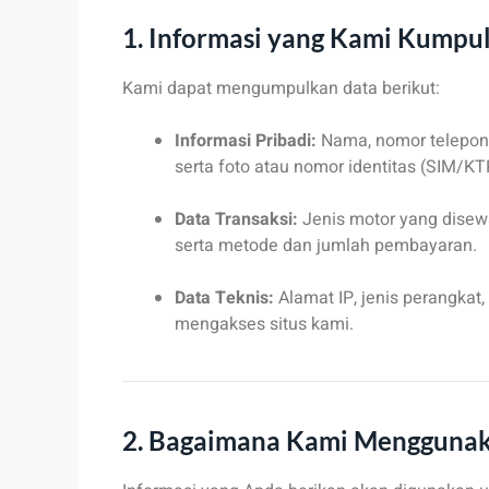
1. Informasi yang Kami Kumpu
Kami dapat mengumpulkan data berikut:
Informasi Pribadi:
Nama, nomor telepon,
serta foto atau nomor identitas (SIM/KT
Data Transaksi:
Jenis motor yang disew
serta metode dan jumlah pembayaran.
Data Teknis:
Alamat IP, jenis perangkat,
mengakses situs kami.
2. Bagaimana Kami Menggunak