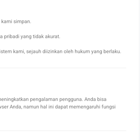
 kami simpan.
pribadi yang tidak akurat.
stem kami, sejauh diizinkan oleh hukum yang berlaku.
meningkatkan pengalaman pengguna. Anda bisa
wser Anda, namun hal ini dapat memengaruhi fungsi