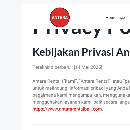
Privacy Po
Homepage
Kebijakan Privasi An
Terakhir diperbarui: [14 Mei 2025]
Antara Rental (“kami”, “Antara Rental”, atau 
untuk melindungi informasi pribadi yang Anda 
bagaimana kami mengumpulkan, menggunakan,
menggunakan layanan kami, baik secara langs
https://www.antararentalbali.com
.