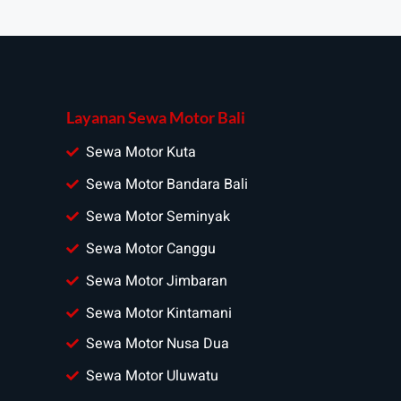
Layanan Sewa Motor Bali
Sewa Motor Kuta
Sewa Motor Bandara Bali
Sewa Motor Seminyak
Sewa Motor Canggu
Sewa Motor Jimbaran
Sewa Motor Kintamani
Sewa Motor Nusa Dua
Sewa Motor Uluwatu