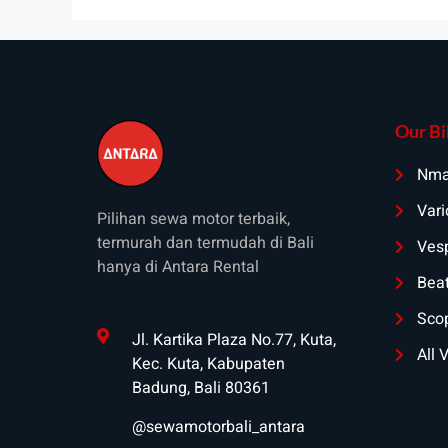
Our Bi
Nma
Var
Pilihan sewa motor terbaik,
termurah dan termudah di Bali
Ves
hanya di Antara Rental
Bea
Sco
Jl. Kartika Plaza No.77, Kuta,
All 
Kec. Kuta, Kabupaten
Badung, Bali 80361
@sewamotorbali_antara